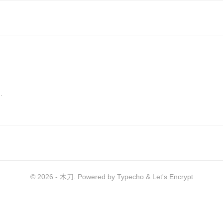
.
© 2026 -
木刀
. Powered by
Typecho
&
Let's Encrypt